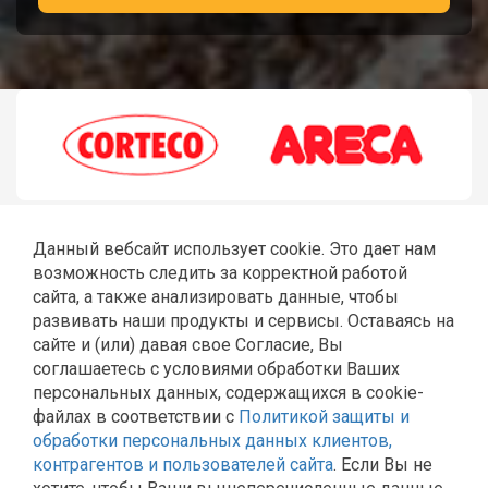
Данный вебсайт использует cookie. Это дает нам
возможность следить за корректной работой
сайта, а также анализировать данные, чтобы
развивать наши продукты и сервисы. Оставаясь на
сайте и (или) давая свое Согласие, Вы
соглашаетесь с условиями обработки Ваших
ГЛАВНАЯ
РЕМОНТ JCB
ШЛАНГИ РВД
СТЕКЛА JCB
персональных данных, содержащихся в cookie-
КАТАЛОГ
КОНТАКТЫ
файлах в соответствии с
Политикой защиты и
Политика Общества с ограниченной ответственностью
обработки персональных данных клиентов,
«Эльторг» в отношении обработки персональных
контрагентов и пользователей сайта
. Если Вы не
данных