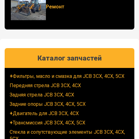
Ремонт
Каталог запчастей
Фильтры, масло и смазка для JCB 3CX, 4CX, 5CX
Передняя стрела JCB 3CX, 4CX
Задняя стрела JCB 3CX, 4CX
Задние опоры JCB 3CX, 4CX, 5CX
Двигатель для JCB 3CX, 4CX
Трансмиссия JCB 3CX, 4CX, 5CX
Стекла и сопутствующие элементы JCB 3CX, 4CX,
5CX